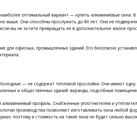
то наиболее оптимальный вариант — купить алюминиевые окна. 
тно выше. Они способны прослужить до 80 лет. Они не подверж
 если вы не хотите превращать ее в дополнительное жилое про
ие для офисных, промышленных зданий. Его безопасно устанав
атериала.
Холодные — не содержат тепловой прослойки. Они имеют одну к
ленных и общественных зданий: веранды, подсобные помещения
 алюминиевый профиль. Снабженные уплотнителем и утеплитель
ологии производства позволяют изготавливать окна любой фор
иал, поэтому и стоимость на такие окна не будет сильно высок